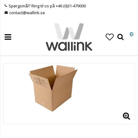
Spørgsmål? Ring til os på +46 (0)31-479000
contact@wallink.se
0