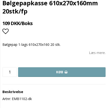
Bølgepapkasse 610x270x160mm
20stk/fp
109 DKK/Boks
Add to list of favorites
Bølgepap 1-lags 610x270x160 20 stk.
Læs mere.
KØB
Beskrivelse
Artnr: EMB1102-dk