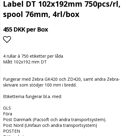
Label DT 102x192mm 750pcs/rl,
spool 76mm, 4rl/box
455 DKK per Box
Add to list of favorites
4 rullar à 750 etiketter per låda
Mått 102x192 mm DT
Fungerar med Zebra GK420 och ZD420, samt andra Zebra-
skrivare som stödjer 100 mm i bredd.
Etiketterna fungerar bl.a. med:
GLS
Föra
Post Danmark (Pacsoft och andra transportsystem).
Post Nord (Unifaun och andra transportsystem)
POSTEN